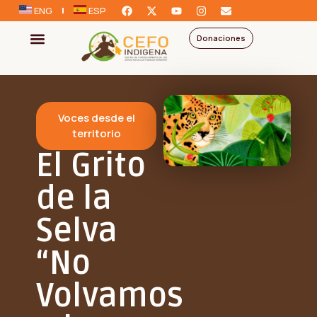
ENG
ESP
Donaciones
Voces desde el
territorio
El Grito
de la
Selva
“No
Volvamos