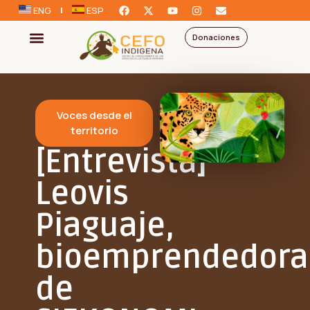
ENG
ESP
Donaciones
Voces desde el
territorio
[Entrevista]
Leovis
Piaguaje,
bioemprendedora
de