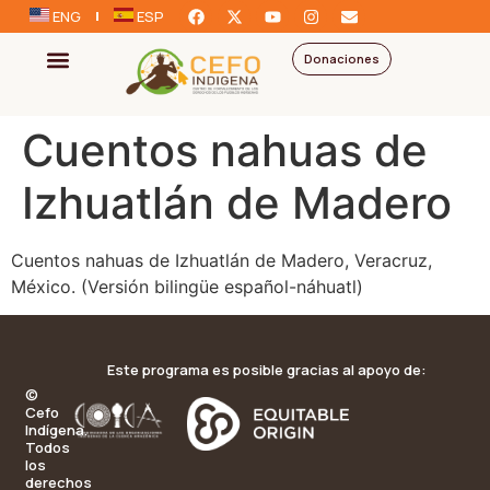
ENG
ESP
Donaciones
Cuentos nahuas de
Izhuatlán de Madero
Cuentos nahuas de Izhuatlán de Madero, Veracruz,
México. (Versión bilingüe español-náhuatl)
Este programa es posible gracias al apoyo de:
©
Cefo
Indígena.
Todos
los
derechos