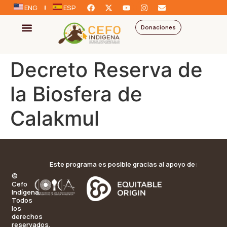
ENG
ESP
Donaciones
Decreto Reserva de
la Biosfera de
Calakmul
Este programa es posible gracias al apoyo de:
©
Cefo
Indígena.
Todos
los
derechos
reservados.