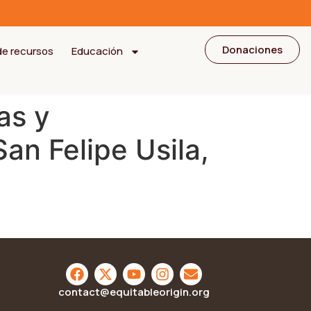
Donaciones
de recursos
Educación
as y
an Felipe Usila,
contact@equitableorigin.org