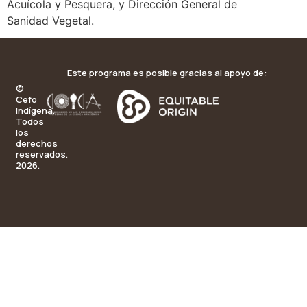
Acuícola y Pesquera, y Dirección General de
Sanidad Vegetal.
Este programa es posible gracias al apoyo de:
©
Cefo
Indígena.
Todos
los
derechos
reservados.
2026.