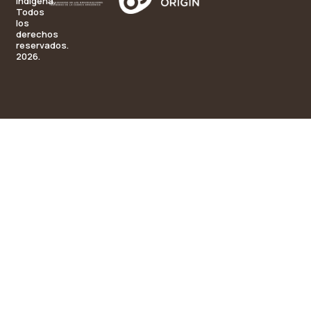
Indígena.
Todos
los
derechos
reservados.
2026.