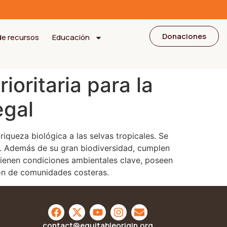
Donaciones
de recursos
Educación
ioritaria para la
egal
queza biológica a las selvas tropicales. Se
os. Además de su gran biodiversidad, cumplen
tienen condiciones ambientales clave, poseen
ión de comunidades costeras.
contact@equitableorigin.org