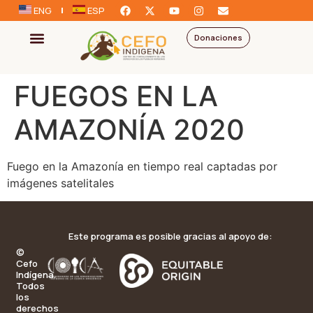
ENG
ESP
Donaciones
FUEGOS EN LA
AMAZONÍA 2020
Fuego en la Amazonía en tiempo real captadas por
imágenes satelitales
Este programa es posible gracias al apoyo de:
©
Cefo
Indígena.
Todos
los
derechos