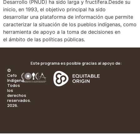
Desarrollo (PNUD) ha sido larga y fructífera.Desde su
inicio, en 1993, el objetivo principal ha sido
desarrollar una plataforma de información que permite
caracterizar la situación de los pueblos indígenas, como
herramienta de apoyo a la toma de decisiones en
el ámbito de las políticas públicas.
Este programa es posible gracias al apoyo de:
©
Cefo
Indígena.
Todos
los
derechos
reservados.
2026.