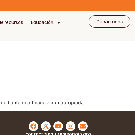
Donaciones
de recursos
Educación
 mediante una financiación apropiada.
contact@equitableorigin.org