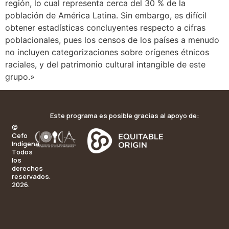
región, lo cual representa cerca del 30 % de la
población de América Latina. Sin embargo, es difícil
obtener estadísticas concluyentes respecto a cifras
poblacionales, pues los censos de los países a menudo
no incluyen categorizaciones sobre orígenes étnicos
raciales, y del patrimonio cultural intangible de este
grupo.»
Este programa es posible gracias al apoyo de:
©
Cefo
Indígena.
Todos
los
derechos
reservados.
2026.