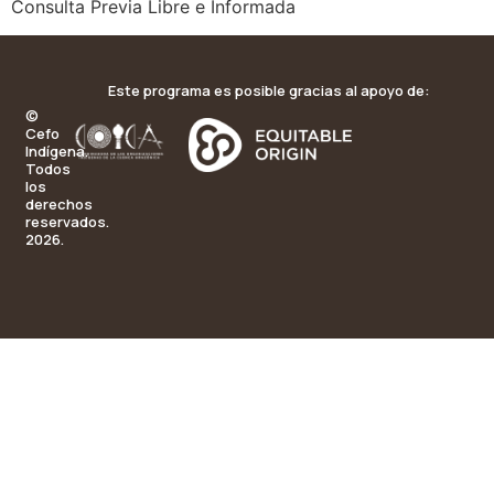
Consulta Previa Libre e Informada
Este programa es posible gracias al apoyo de:
©
Cefo
Indígena.
Todos
los
derechos
reservados.
2026.