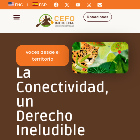
ENG
ESP
Donaciones
Voces desde el
territorio
La
Conectividad,
un
Derecho
Ineludible