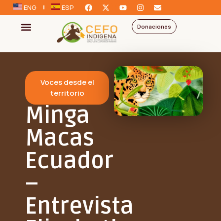
ENG
ESP
Donaciones
Voces desde el
territorio
Minga
Macas
Ecuador
–
Entrevista