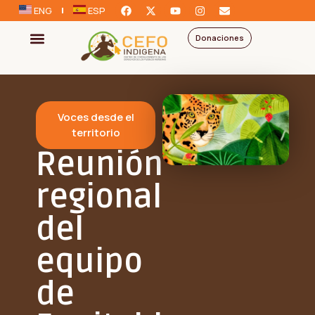
ENG
ESP
Donaciones
Voces desde el
territorio
Reunión
regional
del
equipo
de