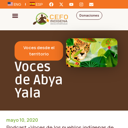
ENG
ESP
Donaciones
Voces desde el
territorio
Voces
de Abya
Yala
mayo 10, 2020
Podcast «Voces de los pueblos indígenas de