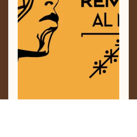
La selva tiene rostro de mujer
,
Siekopaai
junio 19, 2026