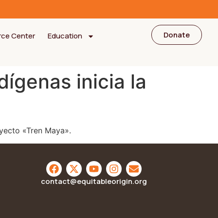
Donate
rce Center
Education
ígenas inicia la
oyecto «Tren Maya».
contact@equitableorigin.org