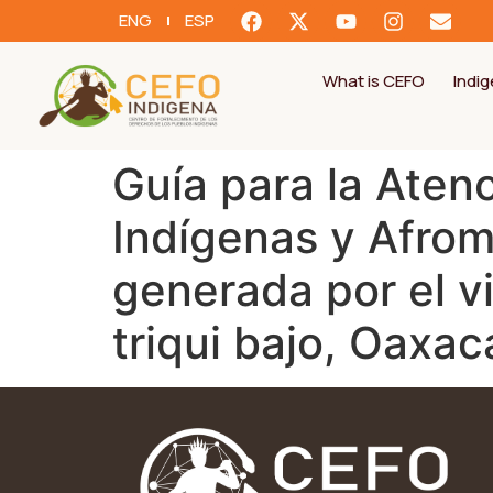
ENG
ESP
What is CEFO
Indi
Guía para la Ate
Indígenas y Afrom
generada por el v
triqui bajo, Oaxac