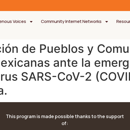
genous Voices
Community Internet Networks
Resou
nción de Pueblos y Com
exicanas ante la emerge
irus SARS-CoV-2 (COVID
a.
This program is made possible thanks to the support
of: