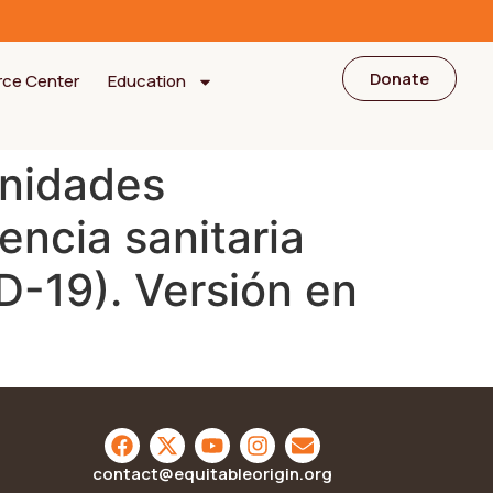
Donate
rce Center
Education
unidades
ncia sanitaria
-19). Versión en
contact@equitableorigin.org