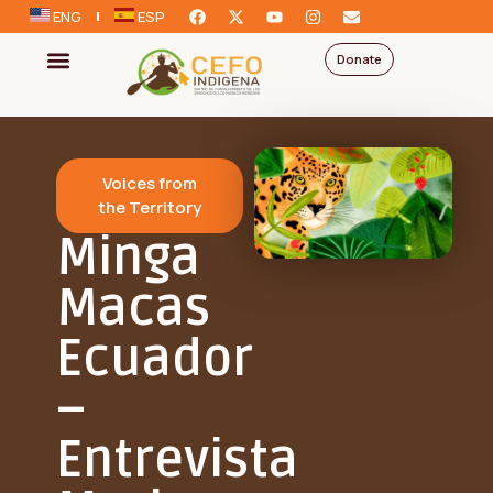
ENG
ESP
Donate
Voices from
the Territory
Minga
Macas
Ecuador
–
Entrevista